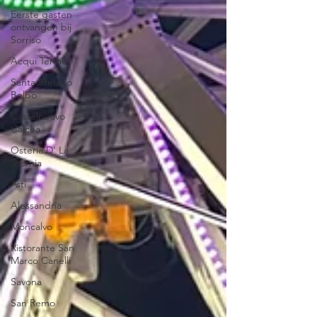
Eerste gasten
ontvangen bij
Sorriso
Acqui Terme
Santa Stefano
Belbo
Castelnuovo
Calcea
Osteria D' La
Sternia
Asti
Alessandria
Moncalvo
Ristorante San
Marco Canelli
Savona
San Remo