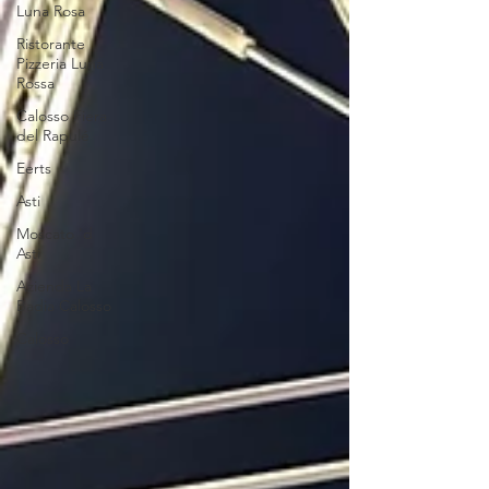
Luna Rosa
Ristorante
Pizzeria Luna
Rossa
Calosso Fiera
del Rapulé
Eerts
Asti
Moscato 'd
Asti
Azienda La
Badia Calosso
Calosso