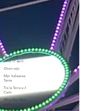
Costigliole
D'Asti
kerst 2024
klussen
Piana del
Salto
Inrichten
Gastenkamers
Sorriso dei
Opening
rond 17 april
iDivini wijn
Mijn Italiaanse
Tante
Tra la Terra e il
Cielo
Wine Bar Ape
pasta
workshop