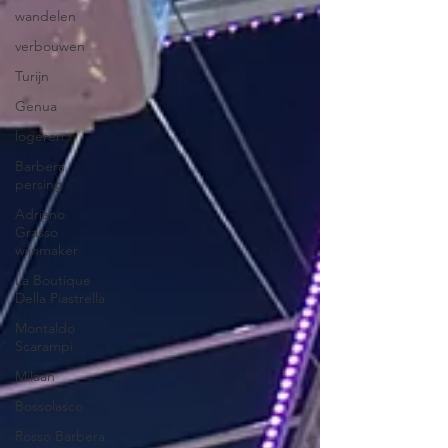
wandelen
verbouwen
Turijn
Genua
logeren
Barbera
persing
Adriano
Grasso
wijnmaker
La Boutique
Della Piastrella
Montaldo
Scarampi
Milaan
Bossolasco
Rosso Barbera