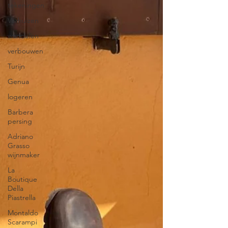
tekeningen
Verhuizen
wandelen
verbouwen
Turijn
Genua
logeren
Barbera
persing
Adriano
Grasso
wijnmaker
La
Boutique
Della
Piastrella
Montaldo
Scarampi