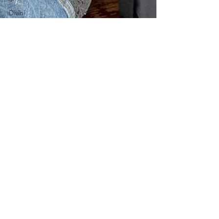
iDivini
wijn
Mijn
Italiaanse
Tante
Tra la
Terra
e il
Cielo
Wine
Bar
Ape
pasta
workshop
Eerste
gasten
ontvangen
bij
Sorriso
Acqui
Terme