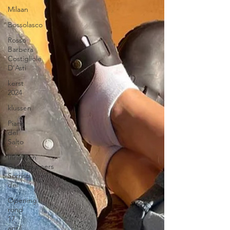
Milaan
Bossolasco
Rosso
Barbera
Costigliole
D'Asti
kerst
2024
klussen
Piana
del
Salto
Inrichten
Gastenkamers
Sorriso
dei
Opening
rond
17
april