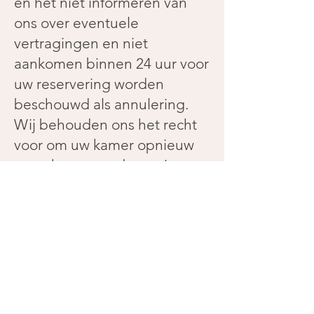
en het niet informeren van
ons over eventuele
vertragingen en niet
aankomen binnen 24 uur voor
uw reservering worden
beschouwd als annulering.
Wij behouden ons het recht
voor om uw kamer opnieuw
te verhuren zondert enig
recht op restitutie.
Wat als wij annuleren
In het zeldzame geval dat we
uw boeking moeten
annuleren, is onze
aansprakelijkheid jegens u